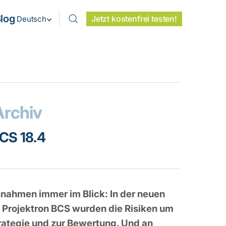
log
Jetzt kostenfrei testen!
Deutsch
Archiv
BCS 18.4
ßnahmen immer im Blick: In der neuen
 Projektron BCS wurden die Risiken um
trategie und zur Bewertung. Und an