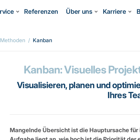
rvice
Referenzen
Über uns
Karriere
B
 Methoden
Kanban
Kanban: Visuelles Proj
Visualisieren, planen und optimi
Ihres T
Mangelnde Übersicht ist die Hauptursache für 
Aufgabe liegt an, wie hoch ist die Priorität de