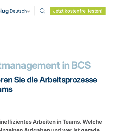
log
Jetzt kostenfrei testen!
Deutsch
ektmanagement in BCS
eren Sie die Arbeitsprozesse
eams
ineffizientes Arbeiten in Teams. Welche
r einzelnen Aufgaben und wer ist gerade