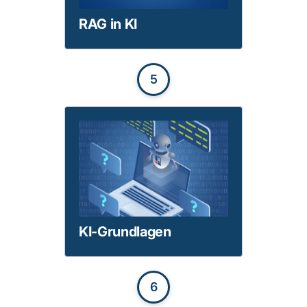
RAG in KI
5
KI-Grundlagen
6