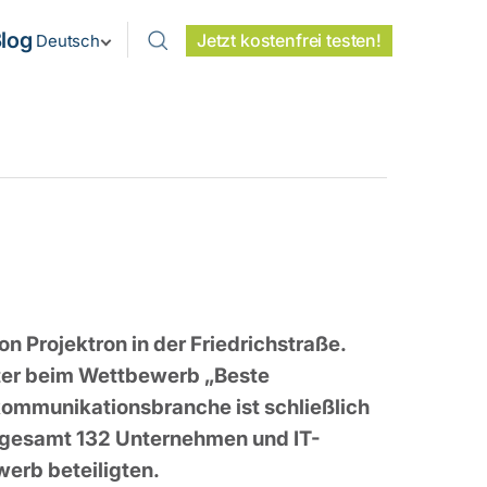
log
Jetzt kostenfrei testen!
Deutsch
n Projektron in der Friedrichstraße.
eiter beim Wettbewerb „Beste
kommunikationsbranche ist schließlich
nsgesamt 132 Unternehmen und IT-
erb beteiligten.