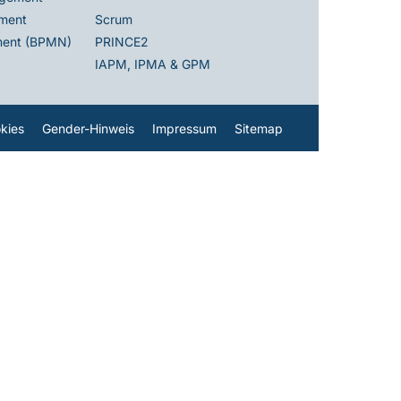
ment
Scrum
ent (BPMN)
PRINCE2
IAPM, IPMA & GPM
kies
Gender-Hinweis
Impressum
Sitemap