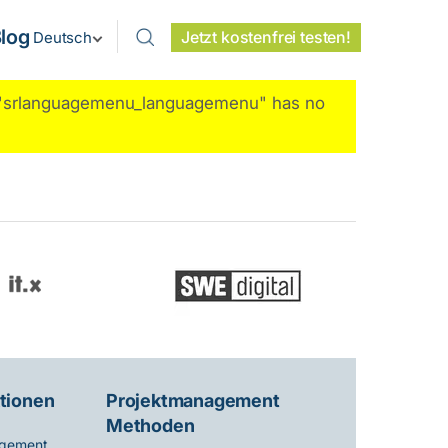
log
Jetzt kostenfrei testen!
Deutsch
e "srlanguagemenu_languagemenu" has no
tionen
Projektmanagement
Methoden
gement