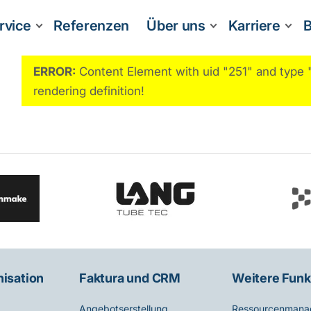
rvice
Referenzen
Über uns
Karriere
B
ERROR:
Content Element with uid "251" and typ
rendering definition!
nisation
Faktura und CRM
Weitere Funk
Angebotserstellung
Ressourcenmana