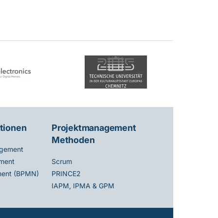
tionen
Projektmanagement
Methoden
gement
ment
Scrum
ent (BPMN)
PRINCE2
IAPM, IPMA & GPM