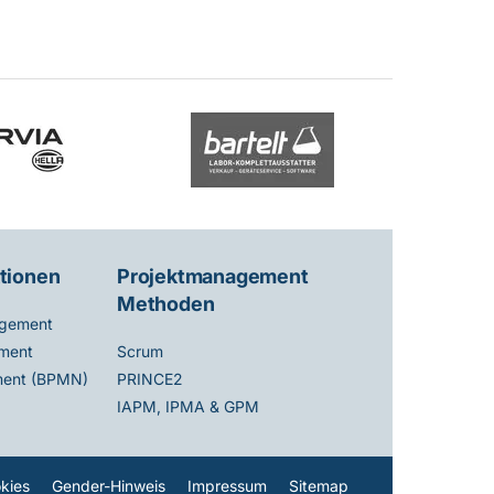
tionen
Projektmanagement
Methoden
gement
ment
Scrum
ent (BPMN)
PRINCE2
IAPM, IPMA & GPM
kies
Gender-Hinweis
Impressum
Sitemap