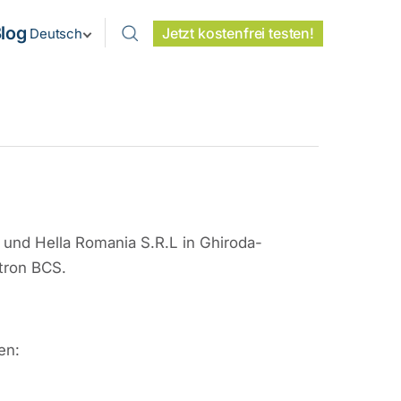
log
Jetzt kostenfrei testen!
Deutsch
und Hella Romania S.R.L in Ghiroda-
ktron BCS.
en: