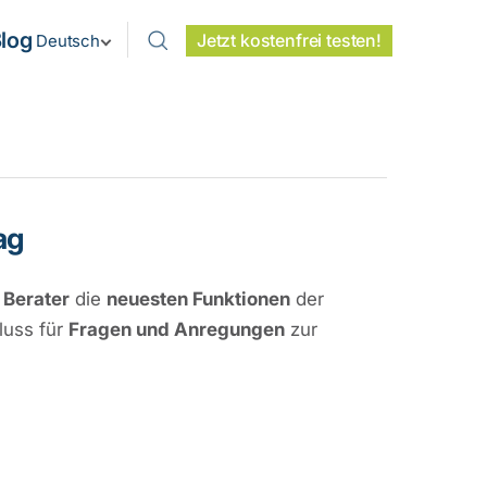
log
Jetzt kostenfrei testen!
Deutsch
ag
 Berater
die
neuesten Funktionen
der
luss für
Fragen und Anregungen
zur