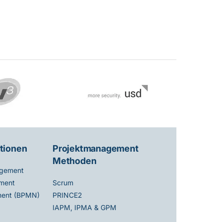
tionen
Projektmanagement
Methoden
gement
ment
Scrum
ent (BPMN)
PRINCE2
IAPM, IPMA & GPM