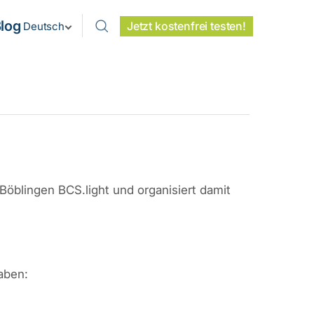
log
Jetzt kostenfrei testen!
Deutsch
Böblingen BCS.light und organisiert damit
aben: