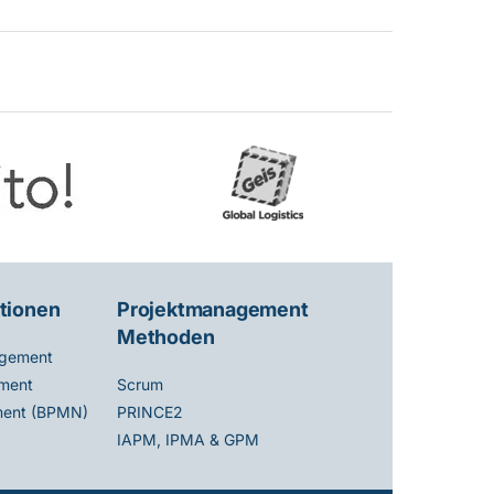
tionen
Projektmanagement
Methoden
gement
ment
Scrum
ent (BPMN)
PRINCE2
IAPM, IPMA & GPM