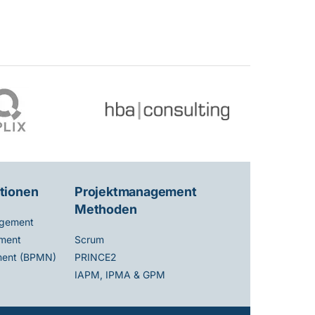
tionen
Projektmanagement
Methoden
gement
ment
Scrum
ent (BPMN)
PRINCE2
IAPM, IPMA & GPM