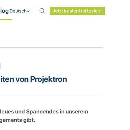
log
Jetzt kostenfrei testen!
Deutsch
g
iten von Projektron
s Neues und Spannendes in unserem
gements gibt.