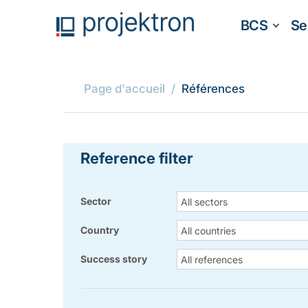
BCS
Se
Page d'accueil
Références
Reference filter
Sector
All sectors
Country
All countries
Success story
All references