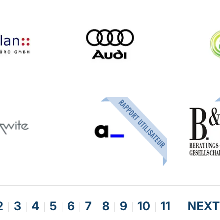
2
3
4
5
6
7
8
9
10
11
NEXT