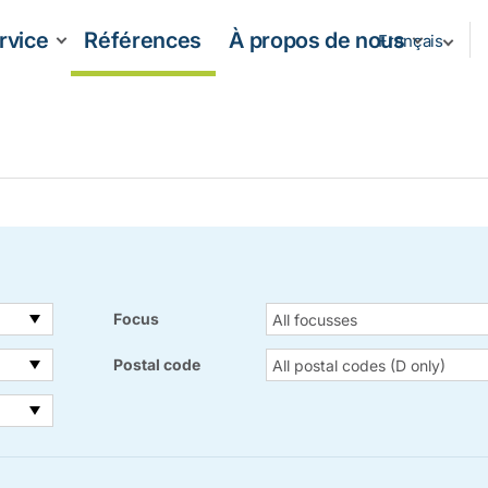
rvice
Références
À propos de nous
Français
Focus
All focusses
Postal code
All postal codes (D only)