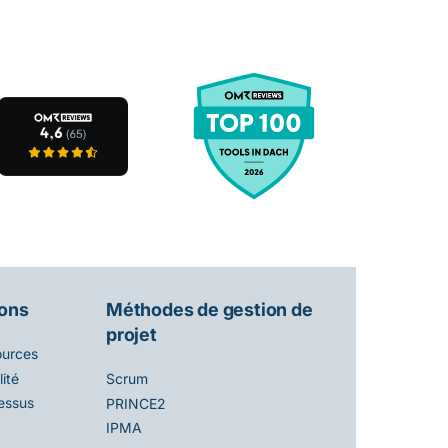
ions
Méthodes de gestion de
projet
ources
ité
Scrum
essus
PRINCE2
IPMA