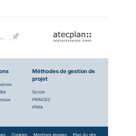
ions
Méthodes de gestion de
projet
ources
ité
Scrum
essus
PRINCE2
IPMA
ées
Cookies
Mentions légales
Plan du site