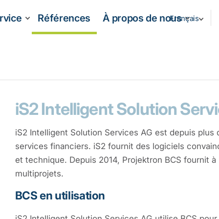
rvice
Références
À propos de nous
Français
iS2 Intelligent Solution Ser
iS2 Intelligent Solution Services AG est depuis plus
services financiers. iS2 fournit des logiciels convai
et technique. Depuis 2014, Projektron BCS fournit à
multiprojets.
BCS en utilisation
iS2 Intelligent Solution Services AG utilise BCS pour