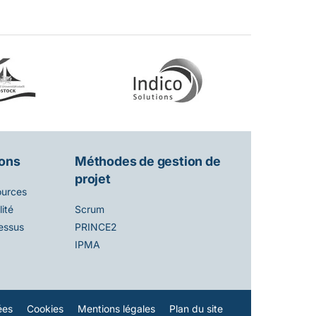
ions
Méthodes de gestion de
projet
ources
ité
Scrum
essus
PRINCE2
IPMA
ées
Cookies
Mentions légales
Plan du site