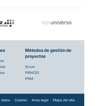
nes
Métodos de gestión de
proyectos
sos
idad
Scrum
sos
PRINCE2
IPMA
e datos
Cookies
Aviso legal
Mapa del sitio