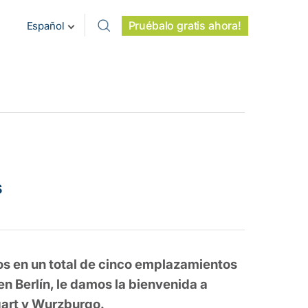
Pruébalo gratis ahora!
Español
s
 en un total de cinco emplazamientos
n Berlín, le damos la bienvenida a
gart y Wurzburgo.